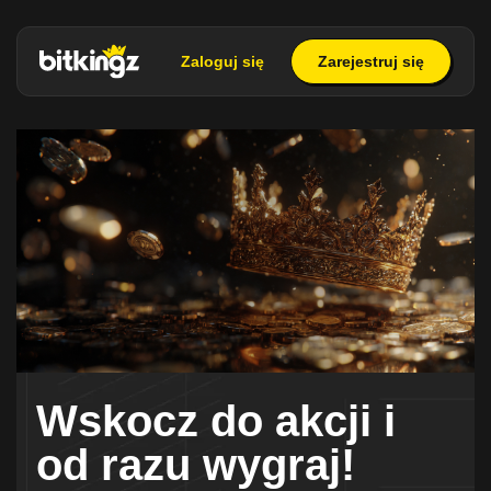
Zaloguj się
Zarejestruj się
Wskocz do akcji i
od razu wygraj!