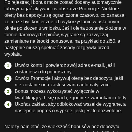
Po rejestracji bonus może zostać dodany automatycznie
lub wymagać aktywacji w obszarze Promocje. Niektóre
oferty bez depozytu są ograniczone czasowo, co oznacza,
że może być konieczne ich wykorzystanie w ustalonym
oknie po złożeniu wniosku. Jeśli oferta zostanie złożona w
formie darmowych spinów, wygrane są zazwyczaj
zamieniane na środki bonusowe, na przykład do zł50, a
następnie muszą spełniać zasady rozgrywki przed
wypłatą.
Utwórz konto i potwierdź swój adres e-mail, jeśli
zostaniesz o to poproszony.
Otwórz Promocje i aktywuj ofertę bez depozytu, jeśli
nie zostanie ona zastosowana automatycznie.
Bonus możesz wykorzystać wyłącznie w
kwalifikujących się grach, zgodnie z warunkami oferty.
Ukończ zakład, aby odblokować wszelkie wygrane, a
następnie poproś o wypłatę, jeśli jest to dozwolone.
Należy pamiętać, że większość bonusów bez depozytu