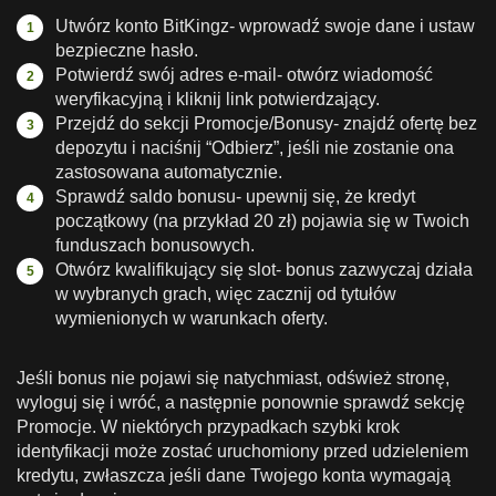
Utwórz konto BitKingz- wprowadź swoje dane i ustaw
bezpieczne hasło.
Potwierdź swój adres e-mail- otwórz wiadomość
weryfikacyjną i kliknij link potwierdzający.
Przejdź do sekcji Promocje/Bonusy- znajdź ofertę bez
depozytu i naciśnij “Odbierz”, jeśli nie zostanie ona
zastosowana automatycznie.
Sprawdź saldo bonusu- upewnij się, że kredyt
początkowy (na przykład 20 zł) pojawia się w Twoich
funduszach bonusowych.
Otwórz kwalifikujący się slot- bonus zazwyczaj działa
w wybranych grach, więc zacznij od tytułów
wymienionych w warunkach oferty.
Jeśli bonus nie pojawi się natychmiast, odśwież stronę,
wyloguj się i wróć, a następnie ponownie sprawdź sekcję
Promocje. W niektórych przypadkach szybki krok
identyfikacji może zostać uruchomiony przed udzieleniem
kredytu, zwłaszcza jeśli dane Twojego konta wymagają