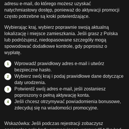
adresu e-mail, do którego możesz uzyskać
natychmiastowy dostęp, ponieważ do aktywacji promocji
często potrzebne są kroki potwierdzające.
Wybierając kraj, wybierz poprawnie swoją aktualną
lokalizację i miejsce zamieszkania. Jeśli grasz z Polska
lub podróżujesz, niedopasowane szczegóły mogą
spowodować dodatkowe kontrole, gdy poprosisz o
wypłatę.
Wprowadź prawidłowy adres e-mail i utwórz
bezpieczne hasło.
Wybierz swój kraj i podaj prawidłowe dane dotyczące
daty urodzenia.
Potwierdź swój adres e-mail, jeśli zostaniesz
poproszony o pełną aktywację konta.
Jeśli chcesz otrzymywać powiadomienia bonusowe,
zdecyduj się na wiadomości promocyjne.
Wskazówka: Jeśli podczas rejestracji zobaczysz