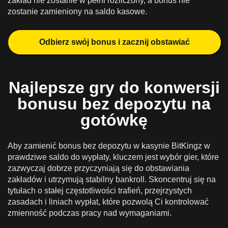
zakład nie zostanie w pełni rozliczony, a bonus nie
zostanie zamieniony na saldo kasowe.
Odbierz swój bonus i zacznij obstawiać
Najlepsze gry do konwersji
bonusu bez depozytu na
gotówkę
Aby zamienić bonus bez depozytu w kasynie BitKingz w
prawdziwe saldo do wypłaty, kluczem jest wybór gier, które
zazwyczaj dobrze przyczyniają się do obstawiania
zakładów i utrzymują stabilny bankroll. Skoncentruj się na
tytułach o stałej częstotliwości trafień, przejrzystych
zasadach i liniach wypłat, które pozwolą Ci kontrolować
zmienność podczas pracy nad wymaganiami.