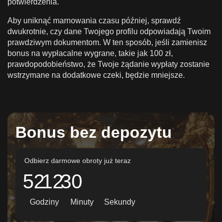
potwierdzenia.
Aby uniknąć marnowania czasu później, sprawdź
dwukrotnie, czy dane Twojego profilu odpowiadają Twoim
prawdziwym dokumentom. W ten sposób, jeśli zamienisz
bonus na wypłacalne wygrane, takie jak 100 zł,
prawdopodobieństwo, że Twoje żądanie wypłaty zostanie
wstrzymane na dodatkowe czeki, będzie mniejsze.
Bonus bez depozytu
Odbierz darmowe obroty już teraz
52
12
29
Godziny
Minuty
Sekundy