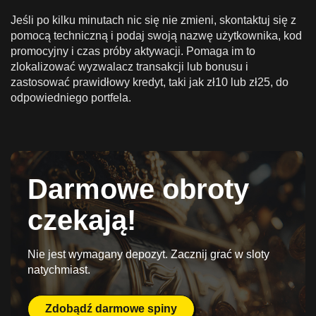
Jeśli po kilku minutach nic się nie zmieni, skontaktuj się z
pomocą techniczną i podaj swoją nazwę użytkownika, kod
promocyjny i czas próby aktywacji. Pomaga im to
zlokalizować wyzwalacz transakcji lub bonusu i
zastosować prawidłowy kredyt, taki jak zł10 lub zł25, do
odpowiedniego portfela.
Darmowe obroty
czekają!
Nie jest wymagany depozyt. Zacznij grać w sloty
natychmiast.
Zdobądź darmowe spiny