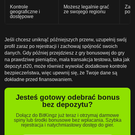
Kontrole
Możesz legalnie grać
Zare
geograficzne i
ze swojego regionu
połą
dostępowe
Jeśli chcesz uniknąć późniejszych przerw, uzupełnij swój
profil zaraz po rejestracji i zachowaj spójność swoich
danych. Gdy później przejdziesz z gry bonusowej do gry
na prawdziwe pieniądze, mała transakcja testowa, taka jak
depozyt zł20, może również wywołać dodatkowe kontrole
bezpieczeństwa, więc upewnij się, że Twoje dane są
dokładne przed finansowaniem.
Jesteś gotowy odebrać bonus
bez depozytu?
Dołącz do BitKingz już teraz i otrzymaj darmowe
spiny lub środki bonusowe bez wpłacania. Szybka
rejestracja i natychmiastowy dostęp do gier.