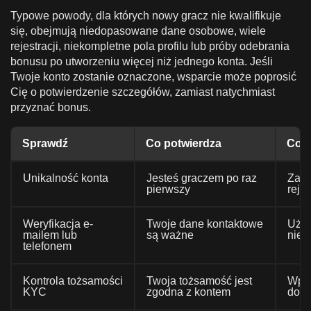
Typowe powody, dla których nowy gracz nie kwalifikuje
się, obejmują niedopasowane dane osobowe, wiele
rejestracji, niekompletne pola profilu lub próby odebrania
bonusu po utworzeniu więcej niż jednego konta. Jeśli
Twoje konto zostanie oznaczone, wsparcie może poprosić
Cię o potwierdzenie szczegółów, zamiast natychmiast
przyznać bonus.
Sprawdź
Co potwierdza
Co m
Unikalność konta
Jesteś graczem po raz
Zach
pierwszy
rejes
Weryfikacja e-
Twoje dane kontaktowe
Użyj
mailem lub
są ważne
niez
telefonem
Kontrola tożsamości
Twoja tożsamość jest
Wpro
KYC
zgodna z kontem
doku