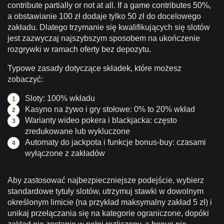
contribute partially or not at all. If a game contributes 50%,
a obstawianie 100 zł dodaje tylko 50 zł do docelowego
zakładu. Dlatego trzymanie się kwalifikujących się slotów
jest zazwyczaj najszybszym sposobem na ukończenie
rozgrywki w ramach oferty bez depozytu.
Typowe zasady dotyczące składek, które możesz
zobaczyć:
Sloty: 100% wkładu
Kasyno na żywo i gry stołowe: 0% to 20% wkład
Warianty wideo pokera i blackjacka: często
zredukowane lub wykluczone
Automaty do jackpota i funkcje bonus-buy: czasami
wyłączone z zakładów
Aby zastosować najbezpieczniejsze podejście, wybierz
standardowe tytuły slotów, utrzymuj stawki w dowolnym
określonym limicie (na przykład maksymalny zakład 5 zł) i
unikaj przełączania się na kategorie ograniczone, dopóki