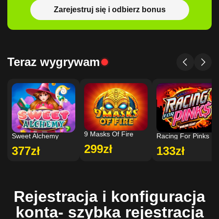
Zarejestruj się i odbierz bonus
Teraz wygrywam
9 Masks Of Fire
Sweet Alchemy
Racing For Pinks
299zł
377zł
133zł
Rejestracja i konfiguracja
konta- szybka rejestracja