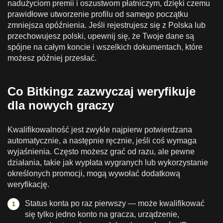
nadużyciom premii i oszustwom płatniczym, dzięki czemu
prawidłowe utworzenie profilu od samego początku
zmniejsza opóźnienia. Jeśli rejestrujesz się z Polska lub
przechowujesz polski, upewnij się, że Twoje dane są
spójne na całym koncie i wszelkich dokumentach, które
możesz później przesłać.
Co Bitkingz zazwyczaj weryfikuje
dla nowych graczy
Kwalifikowalność jest zwykle najpierw potwierdzana
automatycznie, a następnie ręcznie, jeśli coś wymaga
wyjaśnienia. Często możesz grać od razu, ale pewne
działania, takie jak wypłata wygranych lub wykorzystanie
określonych promocji, mogą wywołać dodatkową
weryfikację.
Status konta po raz pierwszy — może kwalifikować
się tylko jedno konto na gracza, urządzenie,