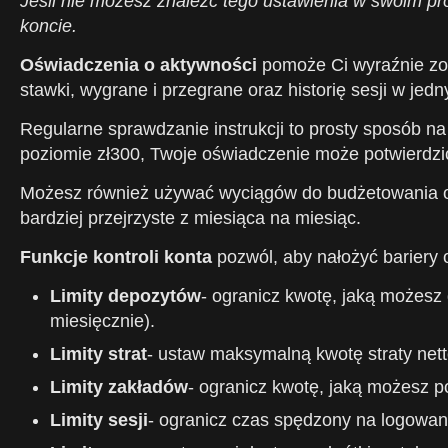
Jeśli nie możesz znaleźć tego ustawienia w swoim pr
koncie.
Oświadczenia o aktywności
pomoże Ci wyraźnie zo
stawki, wygrane i przegrane oraz historię sesji w je
Regularne sprawdzanie instrukcji to prosty sposób na
poziomie zł300, Twoje oświadczenie może potwierdzić
Możesz również używać wyciągów do budżetowania oso
bardziej przejrzyste z miesiąca na miesiąc.
Funkcje kontroli konta
pozwól, aby nałożyć bariery 
Limity depozytów
- ogranicz kwotę, jaką możesz 
miesięcznie).
Limity strat
- ustaw maksymalną kwotę straty nett
Limity zakładów
- ogranicz kwotę, jaką możesz 
Limity sesji
- ogranicz czas spędzony na logowani