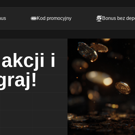
nus
Kod promocyjny
Bonus bez dep
kcji i
raj!