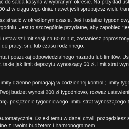
ć do salda kasyna w wybranym okresie. Na przykład ust
0 zł w ciągu tego dnia, nawet jeśli spróbujesz wielu tran
tracić w określonym czasie. Jeśli ustalisz tygodniowy l
tygodniu. Jest to szczególnie przydatne, aby zapobiec “
 ustawisz limit sesji na 60 minut, zostaniesz poproszon
ę do pracy, snu lub czasu rodzinnego.
nta i poszukaj odpowiedzialnego hazardu lub limitów. Us
y, takie jak limit depozytu wynoszący 50 zł, limit strat w
 limity dzienne pomagają w codziennej kontroli; limity
i Twój budżet wynosi 200 zł tygodniowo, rozważ ustawien
olę
- połączenie tygodniowego limitu strat wynoszącego 
 automatycznie. Dzięki temu w danej chwili pozbędziesz 
zgodne z Twoim budżetem i harmonogramem.