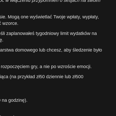
omoc w włączeniu przypomnień o sesjach na swoim
. Mogą one wyświetlać Twoje wpłaty, wypłaty,
ć wzorce.
eśli zaplanowałeś tygodniowy limit wydatków na
ę.
darstwa domowego lub chcesz, aby śledzenie było
rozpoczęciem gry, a nie po wzroście emocji.
ąca (na przykład zł50 dziennie lub zł500
 na godzinę).