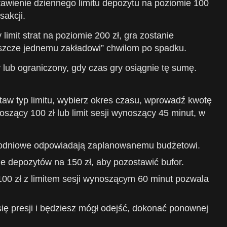
awienie dziennego limitu depozytu na poziomie 100
sakcji.
imit strat na poziomie 200 zł, gra zostanie
jeszcze jednemu zakładowi” chwilom po spadku.
y lub ograniczony, gdy czas gry osiągnie tę sumę.
taw typ limitu, wybierz okres czasu, wprowadź kwotę
ynoszący 100 zł lub limit sesji wynoszący 45 minut, w
 tygodniowe odpowiadają zaplanowanemu budżetowi.
ie depozytów na 150 zł, aby pozostawić bufor.
100 zł z limitem sesji wynoszącym 60 minut pozwala
się presji i będziesz mógł odejść, dokonać ponownej