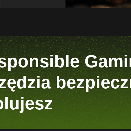
esponsible Gami
zędzia bezpieczn
olujesz