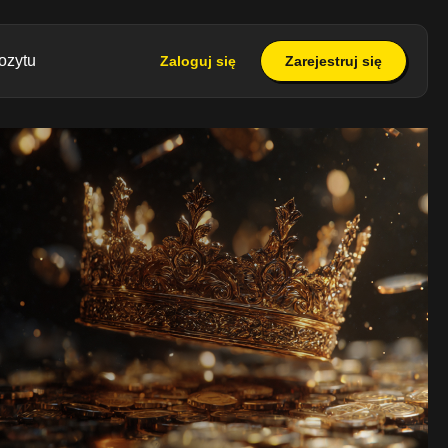
ozytu
Zaloguj się
Zarejestruj się