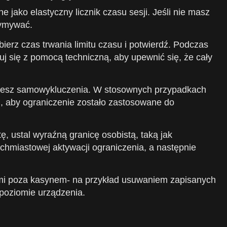
jako elastyczny licznik czasu sesji. Jeśli nie masz
zymywać.
bierz czas trwania limitu czasu i potwierdź. Podczas
j się z pomocą techniczną, aby upewnić się, że cały
 chcesz samowykluczenia. W stosownych przypadkach
, aby ograniczenie zostało zastosowane do
, ustal wyraźną granicę osobistą, taką jak
tychmiastowej aktywacji ograniczenia, a następnie
ami poza kasynem- na przykład usuwaniem zapisanych
 poziomie urządzenia.