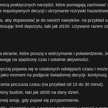
mocą praktycznych narzędzi, które pomagają zachować ś
ie impulsywnych decyzji i utrzymanie rozrywki hazardow
nta, aby dopasować je do swoich nawyków- na przykład u
osując limit depozytu, taki jak zł100. Używane razem za
 ekranie, które proszą o wstrzymanie i potwierdzenie, 
uwagę na spędzony czas i ostatnie aktywności.
wyczaj pojawia się w ustalonych odstępach czasu i może 
t jako moment na podjęcie świadomej decyzji- kontynuuj,
acenia poczucia czasu (na przykład od 15 do 30 minut).
ony budżet, taki jak zł200 na dany dzień.
zerwij sesję, gdy pojawi się przypomnienie.